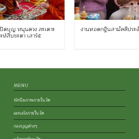
เปิดบุญ หนุนดวง สะเดาะ
งานทอดกฐินสามัคคีประจ
ะห์สืบชะตา เสาร์๕
MENU
ทัศนียภาพภายในวัด
แผนผังภายในวัด
กองบุญต่างๆ