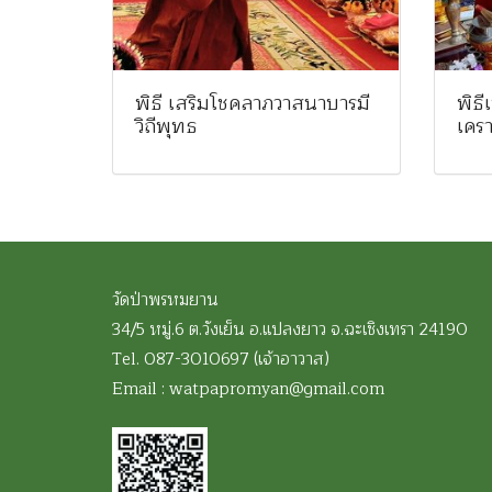
พิธี เสริมโชคลาภวาสนาบารมี
พิธี
วิถีพุทธ
เครา
วัดป่าพรหมยาน
34/5 หมู่.6 ต.วังเย็น อ.แปลงยาว
จ.ฉะเชิงเทรา 24190
Tel. 087-3010697 (เจ้าอาวาส)
Email : watpapromyan@gmail.com