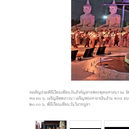
ขอเชิญร่วมพิธีเวียนเทียนวันสำคัญทางพระพุทธศาสนา ณ ว
๑๘.๓๐ น. เจริญจิตตภาวนา เจริญพระคาถาเงินล้าน ๑๐๘ จบ
๒๐.๐๐ น. พิธีเวียนเทียนวันวิสาขบูชา